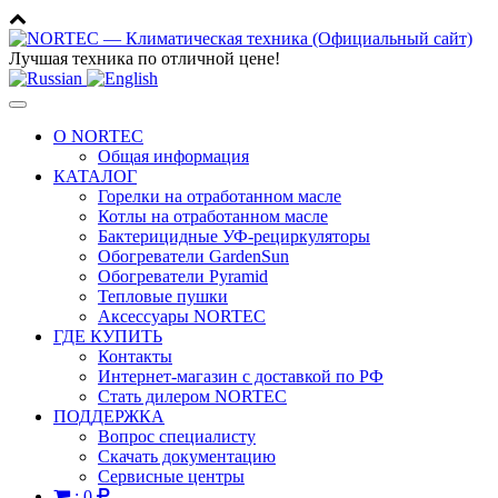
Лучшая техника по отличной цене!
Toggle
navigation
О NORTEC
Общая информация
КАТАЛОГ
Горелки на отработанном масле
Котлы на отработанном масле
Бактерицидные УФ-рециркуляторы
Обогреватели GardenSun
Обогреватели Pyramid
Тепловые пушки
Аксессуары NORTEC
ГДЕ КУПИТЬ
Контакты
Интернет-магазин с доставкой по РФ
Стать дилером NORTEC
ПОДДЕРЖКА
Вопрос специалисту
Скачать документацию
Сервисные центры
:
0