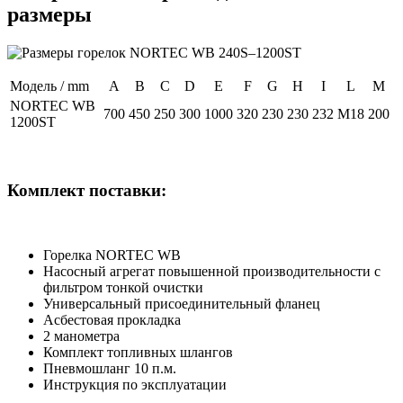
размеры
Модель / mm
A
B
C
D
E
F
G
H
I
L
M
NORTEC WB
700
450
250
300
1000
320
230
230
232
M18
200
1200ST
Комплект поставки:
Горелка NORTEC WB
Насосный агрегат повышенной производительности с
фильтром тонкой очистки
Универсальный присоединительный фланец
Асбестовая прокладка
2 манометра
Комплект топливных шлангов
Пневмошланг 10 п.м.
Инструкция по эксплуатации