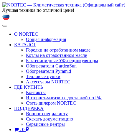
Лучшая техника по отличной цене!
Toggle
navigation
О NORTEC
Общая информация
КАТАЛОГ
Горелки на отработанном масле
Котлы на отработанном масле
Бактерицидные УФ-рециркуляторы
Обогреватели GardenSun
Обогреватели Pyramid
Тепловые пушки
Аксессуары NORTEC
ГДЕ КУПИТЬ
Контакты
Интернет-магазин с доставкой по РФ
Стать дилером NORTEC
ПОДДЕРЖКА
Вопрос специалисту
Скачать документацию
Сервисные центры
:
0