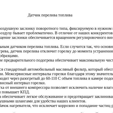
Датчик перелива топлива
 воздушную заслонку поворотного типа, фиксируемую в нужном
оздуху бывает проблематично. В отличие от наших конкурентов,
ение заслонки обеспечивается вращением регулировочного вин
м датчиком перелива топлива. Если случится так, что основно
грева, датчик перелива отключит горелку до момента устранени
образцами.
е предварительного подогрева обеспечивает максимальную чисто
ся стандартный автомобильный масляный фильтр, который обесп
ии. Межсервисные интервалы горелки благодаря этому значител
одит через разогретый до 60-110 С объем топлива в камере подо
висный интервал горелки.
ха от внешнего компрессора позволяет исключить наличие влаги
 и повышает КПД.
 обеспечивает легкое обслуживание и предотвращает заклиниван
душными шлангами для удобства наших клиентов.
ачок нагревателя, что исключает коррозию и попадание частиц 