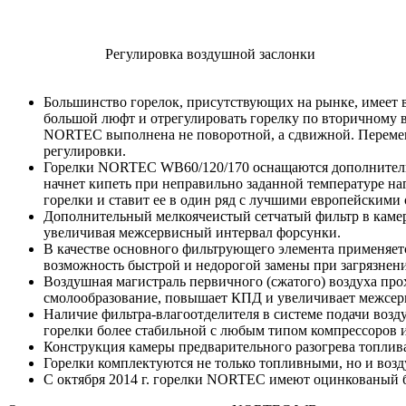
Регулировка воздушной заслонки
Большинство горелок, присутствующих на рынке, имеет
большой люфт и отрегулировать горелку по вторичному в
NORTEC выполнена не поворотной, а сдвижной. Перемещ
регулировки.
Горелки NORTEC WB60/120/170 оснащаются дополнительны
начнет кипеть при неправильно заданной температуре на
горелки и ставит ее в один ряд с лучшими европейскими 
Дополнительный мелкоячеистый сетчатый фильтр в камер
увеличивая межсервисный интервал форсунки.
В качестве основного фильтрующего элемента применяет
возможность быстрой и недорогой замены при загрязнен
Воздушная магистраль первичного (сжатого) воздуха прох
смолообразование, повышает КПД и увеличивает межсер
Наличие фильтра-влагоотделителя в системе подачи возду
горелки более стабильной с любым типом компрессоров
Конструкция камеры предварительного разогрева топлива
Горелки комплектуются не только топливными, но и воз
С октября 2014 г. горелки NORTEC имеют оцинкованый б