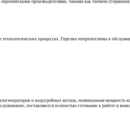
ропейскими производителями, такими как Siemens (Германия), F
в технологических процессах. Горелки неприхотливы в обслужи
огенераторов и водогрейных котлов, номинальная мощность кот
служивание, поставляются полностью готовыми к работе в комп