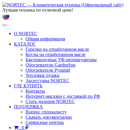
Лучшая техника по отличной цене!
Toggle
navigation
О NORTEC
Общая информация
КАТАЛОГ
Горелки на отработанном масле
Котлы на отработанном масле
Бактерицидные УФ-рециркуляторы
Обогреватели GardenSun
Обогреватели Pyramid
Тепловые пушки
Аксессуары NORTEC
ГДЕ КУПИТЬ
Контакты
Интернет-магазин с доставкой по РФ
Стать дилером NORTEC
ПОДДЕРЖКА
Вопрос специалисту
Скачать документацию
Сервисные центры
:
0