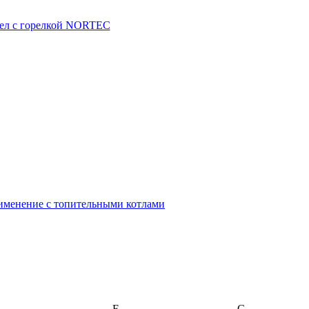
менение с топительными котлами
F
G