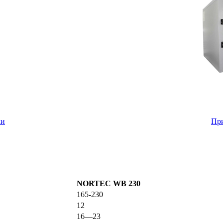
ми
При
NORTEC WB 230
165-230
12
16—23