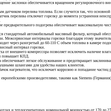
ение заслонки обеспечивается вращением регулировочного вин
атчиком перелива топлива. Если случится так, что основной п
датчик перелива отключит горелку до момента устранения неисп
.
е предварительного подогрева обеспечивает максимальную чисто
ся стандартный автомобильный масляный фильтр, который обесп
ии. Межсервисные интервалы горелки благодаря этому значител
одит через разогретый до 60-110 С объем топлива в камере подо
висный интервал горелки.
ха от внешнего компрессора позволяет исключить наличие влаги
 и повышает КПД.
 обеспечивает легкое обслуживание и предотвращает заклиниван
душными шлангами для удобства наших клиентов.
ачок нагревателя, что исключает коррозию и попадание частиц 
ропейскими производителями, такими как Siemens (Германия), F
тлах и теплогенераторах номинальной мощностью от 170 до 27