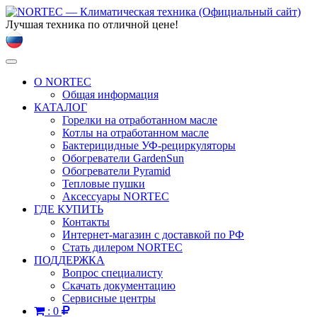
Лучшая техника по отличной цене!
Toggle
navigation
О NORTEC
Общая информация
КАТАЛОГ
Горелки на отработанном масле
Котлы на отработанном масле
Бактерицидные УФ-рециркуляторы
Обогреватели GardenSun
Обогреватели Pyramid
Тепловые пушки
Аксессуары NORTEC
ГДЕ КУПИТЬ
Контакты
Интернет-магазин с доставкой по РФ
Стать дилером NORTEC
ПОДДЕРЖКА
Вопрос специалисту
Скачать документацию
Сервисные центры
:
0