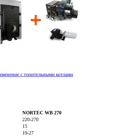
менение с топительными котлами
NORTEC WB 270
220-270
15
19-27