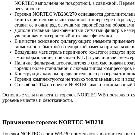
NORTEC выполнена не поворотной, а сдвижной. Перемещ
регулировки.
Горелки NORTEC WB230/270 оснащаются дополнительным д
кипеть при неправильно заданной температуре нагрева, 
ставит ее в один ряд с лучшими европейскими образцами
Дополнительный мелкоячеистый сетчатый фильтр в камер
увеличивая межсервисный интервал форсунки.
В качестве основного фильтрующего элемента применяет
возможность быстрой и недорогой замены при загрязнен
Воздушная магистраль первичного (сжатого) воздуха прох
смолообразование, повышает КПД и увеличивает межсер
Наличие фильтра-влагоотделителя в системе подачи возду
горелки более стабильной с любым типом компрессоров
Конструкция камеры предварительного разогрева топлива
Горелки комплектуются не только топливными, но и воз
С октября 2014 г. горелки NORTEC имеют оцинкованый б
Основные узлы и агрегаты горелок NORTEC WB поставляются ев
уровень качества и безотказности.
Применение горелок NORTEC WB230
Горелки NORTEC серии WB230 применяются в отопительных ко