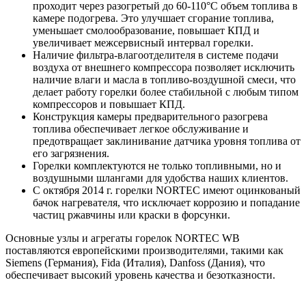
проходит через разогретый до 60-110°С объем топлива в
камере подогрева. Это улучшает сгорание топлива,
уменьшает смолообразование, повышает КПД и
увеличивает межсервисный интервал горелки.
Наличие фильтра-влагоотделителя в системе подачи
воздуха от внешнего компрессора позволяет исключить
наличие влаги и масла в топливо-воздушной смеси, что
делает работу горелки более стабильной с любым типом
компрессоров и повышает КПД.
Конструкция камеры предварительного разогрева
топлива обеспечивает легкое обслуживание и
предотвращает заклинивание датчика уровня топлива от
его загрязнения.
Горелки комплектуются не только топливными, но и
воздушными шлангами для удобства наших клиентов.
С октября 2014 г. горелки NORTEC имеют оцинкованый
бачок нагревателя, что исключает коррозию и попадание
частиц ржавчины или краски в форсунки.
Основные узлы и агрегаты горелок NORTEC WB
поставляются европейскими производителями, такими как
Siemens (Германия), Fida (Италия), Danfoss (Дания), что
обеспечивает высокий уровень качества и безотказности.