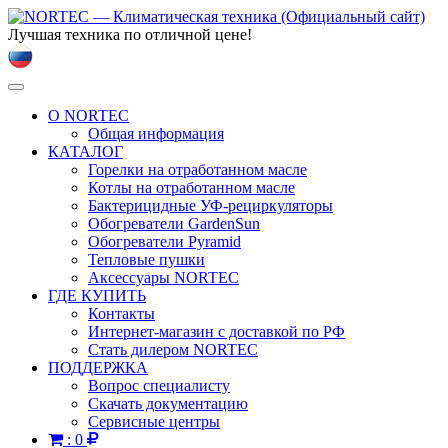
Лучшая техника по отличной цене!
Toggle
navigation
О NORTEC
Общая информация
КАТАЛОГ
Горелки на отработанном масле
Котлы на отработанном масле
Бактерицидные УФ-рециркуляторы
Обогреватели GardenSun
Обогреватели Pyramid
Тепловые пушки
Аксессуары NORTEC
ГДЕ КУПИТЬ
Контакты
Интернет-магазин с доставкой по РФ
Стать дилером NORTEC
ПОДДЕРЖКА
Вопрос специалисту
Скачать документацию
Сервисные центры
:
0