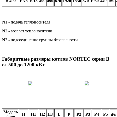
B 400
1075
1015
490
490
870
1920
1530
370
1080
440
160
N1 - подача теплоносителя
N2 - возврат теплоносителя
N3 - подсоединение группы безопасности
Габаритные размеры котлов NORTEC серии B
от 500 до 1200 кВт
Модель
H
H1
H2
H3
L
P
P2
P3
P4
P5
⌀a
/ mm