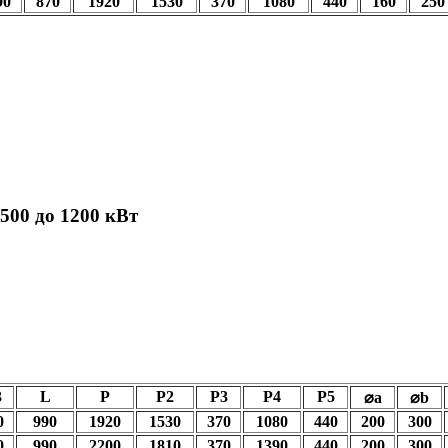
90
870
1920
1530
370
1080
440
160
250
500 до 1200 кВт
3
L
P
P2
P3
P4
P5
⌀a
⌀b
0
990
1920
1530
370
1080
440
200
300
0
990
2200
1810
370
1390
440
200
300