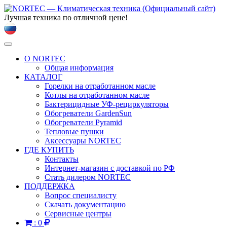
Лучшая техника по отличной цене!
Toggle
navigation
О NORTEC
Общая информация
КАТАЛОГ
Горелки на отработанном масле
Котлы на отработанном масле
Бактерицидные УФ-рециркуляторы
Обогреватели GardenSun
Обогреватели Pyramid
Тепловые пушки
Аксессуары NORTEC
ГДЕ КУПИТЬ
Контакты
Интернет-магазин с доставкой по РФ
Стать дилером NORTEC
ПОДДЕРЖКА
Вопрос специалисту
Скачать документацию
Сервисные центры
:
0