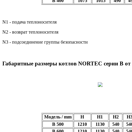
B 400
1075
1015
490
4
N1 - подача теплоносителя
N2 - возврат теплоносителя
N3 - подсоединение группы безопасности
Габаритные размеры котлов NORTEC серии B от 
Модель / mm
H
H1
H2
H
B 500
1210
1130
540
54
B 600
1210
1130
540
54