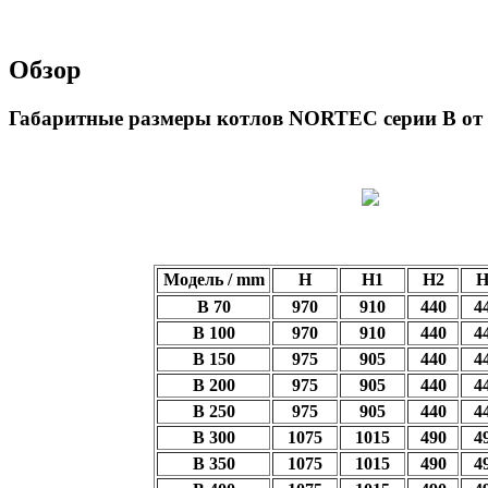
Обзор
Габаритные размеры котлов NORTEC серии B от 
Модель / mm
H
H1
H2
H
B 70
970
910
440
4
B 100
970
910
440
4
B 150
975
905
440
4
B 200
975
905
440
4
B 250
975
905
440
4
B 300
1075
1015
490
4
B 350
1075
1015
490
4