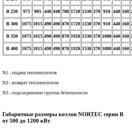
B 250
975
905
440
440
780
1720
1330
370
910
440
160
B 300
1075
1015
490
490
870
1720
1330
370
910
440
160
B 350
1075
1015
490
490
870
1920
1530
370
1080
440
160
B 400
1075
1015
490
490
870
1920
1530
370
1080
440
160
N1 - подача теплоносителя
N2 - возврат теплоносителя
N3 - подсоединение группы безопасности
Габаритные размеры котлов NORTEC серии B
от 500 до 1200 кВт