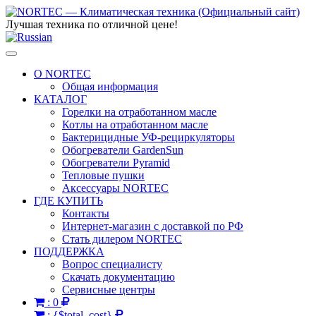
Лучшая техника по отличной цене!
Toggle
navigation
О NORTEC
Общая информация
КАТАЛОГ
Горелки на отработанном масле
Котлы на отработанном масле
Бактерицидные УФ-рециркуляторы
Обогреватели GardenSun
Обогреватели Pyramid
Тепловые пушки
Аксессуары NORTEC
ГДЕ КУПИТЬ
Контакты
Интернет-магазин с доставкой по РФ
Стать дилером NORTEC
ПОДДЕРЖКА
Вопрос специалисту
Скачать документацию
Сервисные центры
:
0
:
{$total_cost}