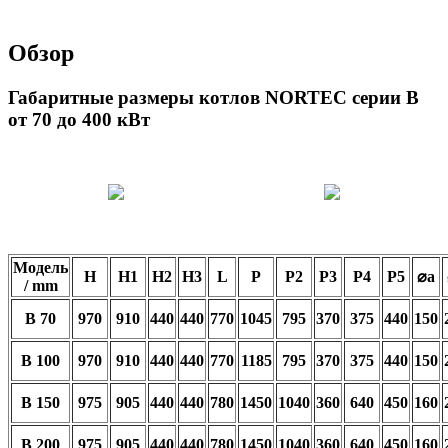
Обзор
Габаритные размеры котлов NORTEC серии B
от 70 до 400 кВт
Модель
H
H1
H2
H3
L
P
P2
P3
P4
P5
⌀a
/ mm
B 70
970
910
440
440
770
1045
795
370
375
440
150
B 100
970
910
440
440
770
1185
795
370
375
440
150
B 150
975
905
440
440
780
1450
1040
360
640
450
160
B 200
975
905
440
440
780
1450
1040
360
640
450
160