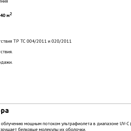
ения
2
 40 м
ствия ТР ТС 004/2011 и 020/2011
ствия.
одажи.
ора
о облучению мощным потоком ультрафиолета в диапазоне UV-C (
азрушает белковые молекулы их оболочки.