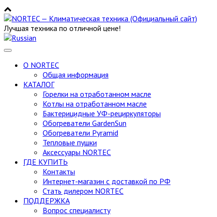
Лучшая техника по отличной цене!
Toggle
navigation
О NORTEC
Общая информация
КАТАЛОГ
Горелки на отработанном масле
Котлы на отработанном масле
Бактерицидные УФ-рециркуляторы
Обогреватели GardenSun
Обогреватели Pyramid
Тепловые пушки
Аксессуары NORTEC
ГДЕ КУПИТЬ
Контакты
Интернет-магазин с доставкой по РФ
Стать дилером NORTEC
ПОДДЕРЖКА
Вопрос специалисту