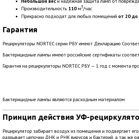
Небольшой вес
и надежная защита ламп от поврежд
3
Производительность
110
м
/час
Прекрасно подходят для любых помещений
от 20 до
Гарантия
Рециркуляторы NORTEC серии РБУ имеют Декларацию Соответ
Бактерицидные лампы имеют российские сертификаты соответ
Гарантия на рециркуляторы NORTEC РБУ — 1 год с момента пр
Бактерицидные лампы являются расходным материалом
Принцип действия УФ-рециркулят
Рециркулятор забирает воздух из помещения и подвергает ег
разрывает цепочки ДНК и РНК вирусов и бактерий, а так же р