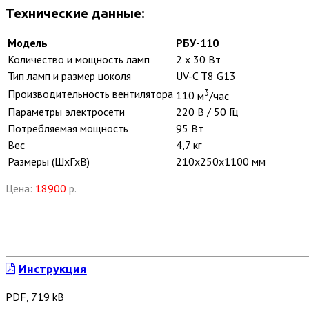
Технические данные:
Модель
РБУ-110
Количество и мощность ламп
2 х 30
Вт
Тип ламп и размер цоколя
UV-C T8 G13
3
Производительность вентилятора
110
м
/час
Параметры электросети
220 В / 50 Гц
Потребляемая мощность
95
Вт
Вес
4,7
кг
Размеры (ШxГxВ)
210x250x1100
мм
Цена:
18900
р.
Инструкция
PDF, 719 kB